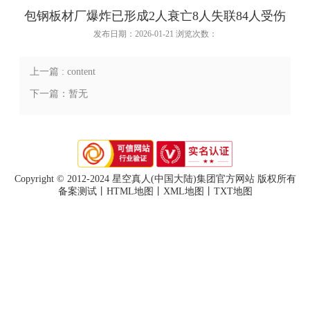
包钢板材厂爆炸已形成2人衰亡8人失联84人受伤
发布日期：2026-01-21 浏览次数：
上一篇 : content
下一篇：暂无
Copyright © 2012-2024 星空真人(中国大陆)集团官方网站 版权所有
备案测试
丨
HTML地图
丨
XML地图
丨
TXT地图