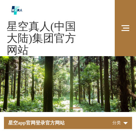
星空真人(中国
大陆)集团官方
网站
星空app官网登录官方网站
分类