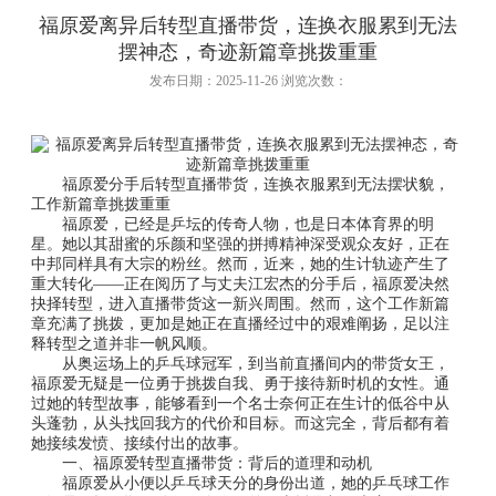
福原爱离异后转型直播带货，连换衣服累到无法
摆神态，奇迹新篇章挑拨重重
发布日期：2025-11-26 浏览次数：
福原爱分手后转型直播带货，连换衣服累到无法摆状貌，
工作新篇章挑拨重重
福原爱，已经是乒坛的传奇人物，也是日本体育界的明
星。她以其甜蜜的乐颜和坚强的拼搏精神深受观众友好，正在
中邦同样具有大宗的粉丝。然而，近来，她的生计轨迹产生了
重大转化——正在阅历了与丈夫江宏杰的分手后，福原爱决然
抉择转型，进入直播带货这一新兴周围。然而，这个工作新篇
章充满了挑拨，更加是她正在直播经过中的艰难阐扬，足以注
释转型之道并非一帆风顺。
从奥运场上的乒乓球冠军，到当前直播间内的带货女王，
福原爱无疑是一位勇于挑拨自我、勇于接待新时机的女性。通
过她的转型故事，能够看到一个名士奈何正在生计的低谷中从
头蓬勃，从头找回我方的代价和目标。而这完全，背后都有着
她接续发愤、接续付出的故事。
一、福原爱转型直播带货：背后的道理和动机
福原爱从小便以乒乓球天分的身份出道，她的乒乓球工作