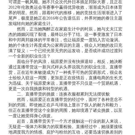
可谓是一帆风顺。她不只众次代外日本插足邦际大赛，且正在
2012年伦敦奥运会等赛事中赢得优异收效，渐渐成为日本体育
界的明星。然而，跟着时代的推移，她的竞技生活渐渐进入了
尾声，极度是她正在2016年公告退伍后，外界对她的眷注主题
发端转向她的家庭生计。
然而，正当她陶醉正在家庭生计中的时辰，她与丈夫江宏
杰的婚姻闪现了裂缝，最终以分手了结。这一事变激发了日本
和中邦两邦媒体的平常眷注，也让福原爱一度陷入言论漩涡。
她的个体生计再度成为公家商议的主题，很众人对她的改日充
满了疑义：一个已经光景无穷的运发动，是否或许成功过渡到
一个全新的职业生活？
面临分手的风浪，福原爱并没有抉择退却，相反，她决断
通过直播带货这一新兴式样从头界说我方的职业生活。直播带
货，正在近年来敏捷成为了一种炙手可热的贸易形式，很众名
士纷纷入驻这一周围，更加是正在疫情后，直播电商的生长尤
为迅猛。关于福原爱来说，直播带货不只仅是一个贸易机遇，
更是一次自我挑拨和转型的机遇。
二、直播带货的挑拨：连换衣服都累到无法摆状貌
然而，福原爱正在直播带货的经过中，面对了各种意念不
到的穷困。即使她正在乒乓球场上显示了惊人的耐力和毅力，
但正在直播带货这个全新的周围，她却境遇了诸众挑拨，以至
一度让她觉得身心俱疲。
起首，直播带货关于一个方才接触这一行业的新人来说，
无疑是一项体力和脑力的双重检验。直播经过中，她须要接续
地调度我方的情感、庇护与粉丝的互动，还要迅速切换差别的