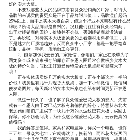
好的实木大板。
不要找那些太大的品牌或者有良众经销商的厂家，对待大
品牌的来说卖的贵更众是正在于品牌附加值上，品牌溢价起码
25%以上，而不是实木大板自身，但这个行业本来哪里有什么品
牌呢？所谓大品牌都是自封的。况且他们往往有良众经销商，
出于对经销商的回护，价钱并不会低，否则经销商就没法做
了。再说啦，对待实木大板更紧要的是看选材用料和做工，并
不是越大的厂质地越好，反而良众中小厂家，都是一把手笔直
统制，品控一手抓，质地做工会更好。
2、能够加像我云云的厂家微信，像咱们厂家正在淡季为了
回笼资金或者管束积存的库存正在恩人圈通常会做极少实木大
板的特价勾当，假设正好遭受你锺爱的大板桌那可就赚大了
哦！
正在实体店卖好几万的实木大板桌，正在小邹这才一半的
价钱！栈房里有几千片现货大板桌，加一下小邹微信，微信利
便发送图片，每天新出的实木大板桌也会第有时间更新正在恩
人圈。
做这一行久了，也了解了良众锺爱巴花大板的恩人。先前
就有一个恩人由于对巴花大板有着偏执的醉心，特意从东北大
老远跑到咱们厂里买了一块几十万的水波纹巴花大板，买回去
保藏。你不妨会问我，为什么这么锺爱巴花大板，云云做真的
值得吗？
我的解答是值得。家具和家电差异，你买一个电视，也许
三五年，最众六七年，它就镌汰了，换新的，而巴花大板买回
去，用个十几年乃至上百年都没题目，越用越有豪情，越用越