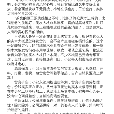
购，买之前还抱着忐忑的心思，收到货后比设念中要好上良
众，餐桌面整块板子无拼接，小邹立场也好，工艺也好，实体
店同样的贵2000元。
↑茶桌的做工跟质感相当不错，比拟了许众家才进货的，比
我意念的质地好，奥坎大板非凡厚实，真的是真材实料，叫好
几局部才抬进来，现正在能够迟缓的品茶消遣了，自然原木让
人有种赏心悦目的感触。
不少恩人是第一次正在汇集上买实木大板，很好奇这么大
的实木大板是怎样发货的，会不会产生磕碰破损什么的。这个
十足能够定心，咱们瑞屋木业具有众年线上发卖体验，每一块
实木大板发货前都市用珍珠棉、纸皮、毛毯众重包装，物流还
会再为咱们的实木大板打上木架，不少区域都已开通专车直
达，点对点运输，直接投递家门口。小邹每天都市亲身送货到
物流才定心。
源流保真：小邹只做货真价实的实木大板桌，从选材、开
料、打磨、发卖、包货发货等着手做起，自产自销从源流上保
真！
货真价实：小邹永远周旋诚信筹划，货真价实的筹划理
念，价钱实实正在正在。从外洋直接进购实木大板原资料，正
在本身的工场举行加工，从源流上负责本钱，省去中心合头，
没有中心商赚差价，当然比商场价要低。
售后无忧：公司庄重允许，世界终身维保，让你无后顾之
忧！除此除外，公司还供给一对一的咨询人式任事，第有时间
治理您的题目。