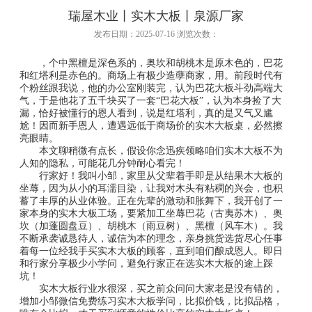
瑞屋木业丨实木大板丨泉源厂家
发布日期：2025-07-16 浏览次数：
，个中黑檀是深色系的，奥坎和胡桃木是原木色的，巴花
和红塔利是赤色的。商场上有极少造孽商家，用。前段时代有
个粉丝跟我说，他的办公室刚装完，认为巴花大板斗劲高端大
气，于是他花了五千块买了一套“巴花大板”，认为本身捡了大
漏，恰好被懂行的恩人看到，说是红塔利，真的是又气又尴
尬！因而新手恩人，遭遇远低于商场价的实木大板桌，必然擦
亮眼睛。
本文聊稍微有点长，假设你念迅疾领略咱们实木大板不为
人知的隐私，可能花几分钟耐心看完！
行家好！我叫小邹，家里从父辈着手即是从结果木大板的
坐蓐，因为从小的耳濡目染，让我对木头有粘稠的兴会，也积
蓄了丰厚的从业体验。正在先辈的激动和胀舞下，我开创了一
家本身的实木大板工场，要紧加工坐蓐巴花（古夷苏木）、奥
坎（加蓬圆盘豆）、胡桃木（雨豆树）、黑檀（风车木）。我
不断承袭诚恳待人，诚信为本的理念，亲身挑货选货尽心任事
着每一位经我手买实木大板的顾客，直到咱们酿成恩人。即日
和行家分享极少小学问，避免行家正在选实木大板的途上踩
坑！
实木大板行业水很深，买之前众问问大家老是没有错的，
增加小邹微信免费练习实木大板学问，比拟价钱，比拟品格，