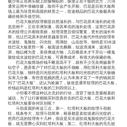
极少有正在两头锁上防爆钢筋的，纵使正在干燥的北方，只消
通常运用中准确珍摄，险些不会产生开裂。巴花是目前大板商
场上最为珍贵和高级的材质之一，纹途精品的巴花大板极具保
藏价格和升值空间。
巴花大板的纹理都是自然滋长的，与巴花原木滋长的处境
息息相干，正在非洲加蓬，因其卑劣的滋长处境，这里巴花原
木的纹理公共都很美丽，纹理清楚且错综繁复，更长的滋长年
限，也让巴花原木的材质越发安祥。巴花大板代外性的纹理有
水波纹、鬼脸纹、闪光纹、雨滴纹、山岳纹等。独特是3D水波
纹巴花大板更胜一筹，板面波光粼粼，似波浪涌来，波涛彭
湃，物以稀为贵，美得弗成方物，几百棵原木才干开出一棵鬼
脸纹或水波纹的巴花大板，可遇弗成求，有很大的保藏价格。
巴花大板商场价钱不断居高不下，就有不少无良商贩着手
钻空子，愚弄客户了对巴花大板的不领略，用红塔利大板假充
巴花大板，独特是闪光纹的红塔利大板和闪光纹的巴花大板确
实有几分像，有些贪低贱的恩人认为本身才花了一半的钱就买
到了“巴花大板”，还认为捡漏了，纵使是通常纹理的巴花大板，
价钱起码是红塔利大板的三到四倍以上。
小邹看不惯这种以次充好的行动，违背了做生意最根基的
诚信，为了让行家都能买到货真价实的巴花大板，巴花大板和
红塔利大板要奈何区别呢？
斗劲直观的有这三点，第一、红塔利大板的纹理斗劲粗
狂，线条夸大，纹理斗劲简单，根基都是直纹或者闪光纹的，
然而巴花的纹理有十几种，假设是买水波纹或鬼脸纹的巴花大
板，就无需费心买到红塔利大板；第二、红塔利大板的毛孔较