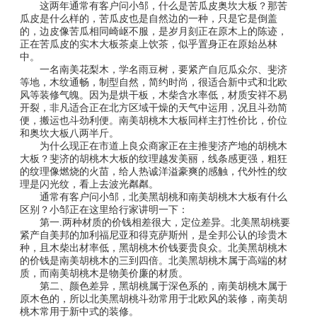
这两年通常有客户问小邹，什么是苦瓜皮奥坎大板？那苦
瓜皮是什么样的，苦瓜皮也是自然边的一种，只是它是倒盖
的，边皮像苦瓜相同崎岖不服，是岁月刻正在原木上的陈迹，
正在苦瓜皮的实木大板茶桌上饮茶，似乎置身正在原始丛林
中。
一名南美花梨木，学名雨豆树，要紧产自厄瓜众尔、斐济
等地，木纹通畅，制型自然，简约时尚，很适合新中式和北欧
风等装修气魄。因为是烘干板，木柴含水率低，材质安祥不易
开裂，非凡适合正在北方区域干燥的天气中运用，况且斗劲简
便，搬运也斗劲利便。南美胡桃木大板同样主打性价比，价位
和奥坎大板八两半斤。
为什么现正在市道上良众商家正在主推斐济产地的胡桃木
大板？斐济的胡桃木大板的纹理越发美丽，线条感更强，粗狂
的纹理像燃烧的火苗，给人热诚洋溢豪爽的感触，代外性的纹
理是闪光纹，看上去波光粼粼。
通常有客户问小邹，北美黑胡桃和南美胡桃木大板有什么
区别？小邹正在这里给行家讲明一下：
第一.两种材质的价钱相差很大，定位差异。北美黑胡桃要
紧产自美邦的加利福尼亚和得克萨斯州，是全邦公认的珍贵木
种，且木柴出材率低，黑胡桃木价钱要贵良众。北美黑胡桃木
的价钱是南美胡桃木的三到四倍。北美黑胡桃木属于高端的材
质，而南美胡桃木是物美价廉的材质。
第二、颜色差异，黑胡桃属于深色系的，南美胡桃木属于
原木色的，所以北美黑胡桃斗劲常用于北欧风的装修，南美胡
桃木常用于新中式的装修。