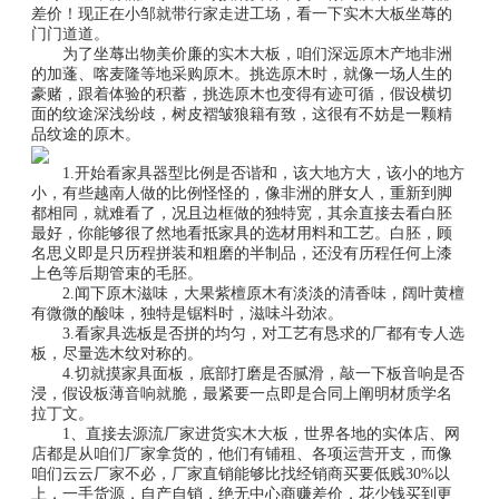
差价！现正在小邹就带行家走进工场，看一下实木大板坐蓐的
门门道道。
为了坐蓐出物美价廉的实木大板，咱们深远原木产地非洲
的加蓬、喀麦隆等地采购原木。挑选原木时，就像一场人生的
豪赌，跟着体验的积蓄，挑选原木也变得有迹可循，假设横切
面的纹途深浅纷歧，树皮褶皱狼籍有致，这很有不妨是一颗精
品纹途的原木。
1.开始看家具器型比例是否谐和，该大地方大，该小的地方
小，有些越南人做的比例怪怪的，像非洲的胖女人，重新到脚
都相同，就难看了，况且边框做的独特宽，其余直接去看白胚
最好，你能够很了然地看抵家具的选材用料和工艺。白胚，顾
名思义即是只历程拼装和粗磨的半制品，还没有历程任何上漆
上色等后期管束的毛胚。
2.闻下原木滋味，大果紫檀原木有淡淡的清香味，阔叶黄檀
有微微的酸味，独特是锯料时，滋味斗劲浓。
3.看家具选板是否拼的均匀，对工艺有恳求的厂都有专人选
板，尽量选木纹对称的。
4.切就摸家具面板，底部打磨是否腻滑，敲一下板音响是否
浸，假设板薄音响就脆，最紧要一点即是合同上阐明材质学名
拉丁文。
1、直接去源流厂家进货实木大板，世界各地的实体店、网
店都是从咱们厂家拿货的，他们有铺租、各项运营开支，而像
咱们云云厂家不必，厂家直销能够比找经销商买要低贱30%以
上，一手货源，自产自销，绝无中心商赚差价，花少钱买到更