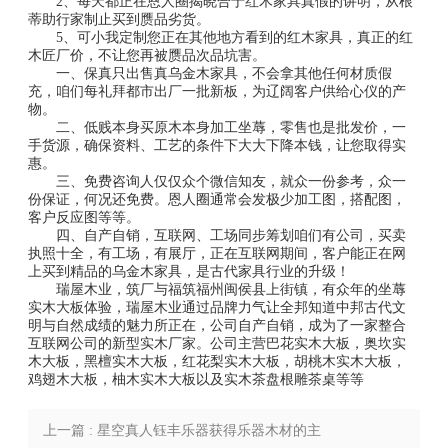
2、每天都正在恩人圈揭晓合于红木家具真假的讲明，从根
蒂助行家制止买到赝品劣货。
5、可小我定制您正在其他地方看到的红木家具，真正的红
木匠厂价，不让您再被赝品次品坑害。
一、保真只出售真乌金木家具，不会拿其他任何材质假
充，咱们每礼拜都市出厂一批新板，为辽阔客户供给心仪的产
物。
二、低贱本身买原木本身加工坐蓐，零售也是批发价，一
手货源，确保资料、工艺的条件下大大下降本钱，让您取得实
惠。
三、免费咨询人仅仅众个微信知友，就众一份参考，众一
份保证，何况还免费。恩人圈通常会发极少加工图，搭配图，
客户反应图等等。
四、自产自销，互联网、工场同步筹划咱们有公司，买卖
执照十全，有工场，有展厅，正在互联网期间，客户能正在网
上买到精品的乌金木家具，是古代家具行业的升级！
瑞屋木业，筑厂与福筑福州闽侯县上街镇，有众年的坐蓐
实木大板体验，瑞屋木业通过品牌力气让全邦知道中邦古代文
明与自然成绩的魅力所正在，公司自产自销，成为了一家整合
互联网公司的新型实木厂家。公司主营巴花实木大板，奥坎实
木大板，黑檀实木大板，红花梨实木大板，胡桃木实木大板，
鸡翅木大板，柚木实木大板以及实木茶盘根雕茶桌等等
上一篇 : 星空真人钰丰乐器获得乐器木材的主