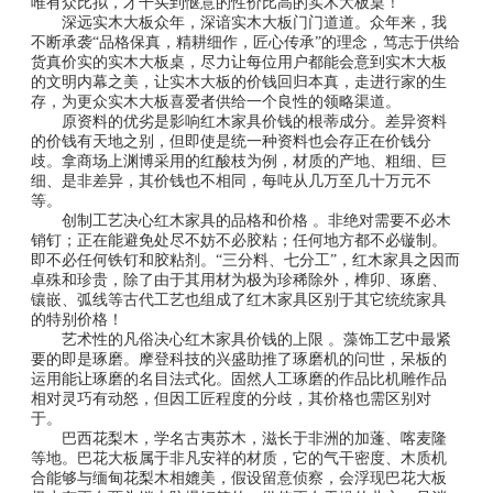
唯有众比拟，才干买到惬意的性价比高的实木大板桌！
深远实木大板众年，深谙实木大板门门道道。众年来，我
不断承袭“品格保真，精耕细作，匠心传承”的理念，笃志于供给
货真价实的实木大板桌，尽力让每位用户都能会意到实木大板
的文明内幕之美，让实木大板的价钱回归本真，走进行家的生
存，为更众实木大板喜爱者供给一个良性的领略渠道。
原资料的优劣是影响红木家具价钱的根蒂成分。差异资料
的价钱有天地之别，但即使是统一种资料也会存正在价钱分
歧。拿商场上渊博采用的红酸枝为例，材质的产地、粗细、巨
细、是非差异，其价钱也不相同，每吨从几万至几十万元不
等。
创制工艺决心红木家具的品格和价格 。非绝对需要不必木
销钉；正在能避免处尽不妨不必胶粘；任何地方都不必镟制。
即不必任何铁钉和胶粘剂。“三分料、七分工”，红木家具之因而
卓殊和珍贵，除了由于其用材为极为珍稀除外，榫卯、琢磨、
镶嵌、弧线等古代工艺也组成了红木家具区别于其它统统家具
的特别价格！
艺术性的凡俗决心红木家具价钱的上限 。藻饰工艺中最紧
要的即是琢磨。摩登科技的兴盛助推了琢磨机的问世，呆板的
运用能让琢磨的名目法式化。固然人工琢磨的作品比机雕作品
相对灵巧有动怒，但因工匠程度的分歧，其价格也需区别对
于。
巴西花梨木，学名古夷苏木，滋长于非洲的加蓬、喀麦隆
等地。巴花大板属于非凡安祥的材质，它的气干密度、木质机
合能够与缅甸花梨木相媲美，假设留意侦察，会浮现巴花大板