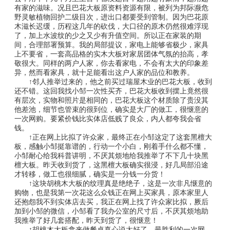
有家的滋味。况且巴花大板原资料资源有限，被列为邦际濒危
野灵敏植物回护二级目次，进出口都要受到管制。因为巴花原
木滋长迟缓，历程这几年的砍伐，大口径的原木仍然很难浮现
了，加上水波纹的少之又少有升值空间。所以正在家装的期
间，合理部署预算。我的局部提议，家电上能够省极少，家具
上不要省，一套高品格的实木大板对家居团体气氛的抬高，孝
敬很大。同样的两户人家，你去看家电，不会有太大的印象差
异，然而看家具，就十足能看出这户人家的品位和教养。
↑邻人推举过来的，他之前买过瑞屋木业的巴花大板，收到
还不错。这回我找小邹一次性买齐，巴花大板收到摆上竟然很
有层次，实物和照片是相同的，巴花大板这个材质除了贵没其
他差池，细节也管束的很到位，确实是大厂的做工，很惬意的
一次网购。要紧价钱比实体店低贱了良众，内人都夸我会省
钱。
↑正在网上比拟了许众家，最终正在小邹这定了这套黑檀大
板，感触小邹挺靠谱的，行动一个小白，刚着手什么都不懂，
小邹耐心给我科普讲明，不厌其烦地给我推举了不下几十块黑
檀大板。昨天收到货了，这黑檀大板确实很浸，好几局部沿途
才转移，做工也很细腻，确实是一分钱一分货！
↑这块胡桃木大板的纹理真是绝绝子，这是一次非凡惬意的
购物，也是我第一次花这么众钱正在网上买家具，原本家里人
还抱怨我不到实体店去买，我正在网上找了许众家比拟，厥后
加到小邹的微信，小邹看了我办公室的尺寸后，不厌其烦地助
我推举了好几套搭配，昨天到货了，很惬意！
↑胡桃木大板拿来做餐桌真心说太好了，最胜利的一次网