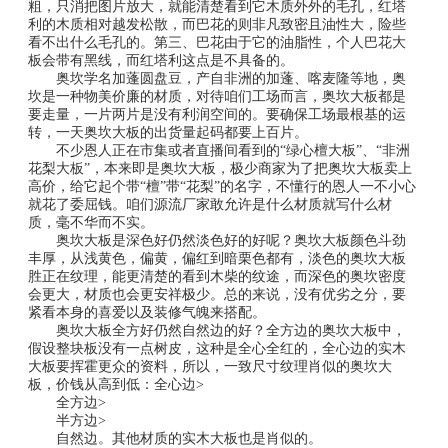
粗，只消把图片放大，就能清楚看到它木质外外的毛孔，红塔
利的木质相对越发松散，而巴花的则非凡致密且油性大，险些
看不出什么毛孔的。第三、巴花由于它的油脂性，个人巴花大
板会带有黑线，而红塔利这点是不具备的。
奥坎学名加蓬圆盘豆，产自非洲的加蓬、喀麦隆等地，奥
坎是一种物美价廉的材质，对待咱们工场而言，奥坎大板都是
要走量，一片两片是没有利润空间的。要确保工场最根基的运
转，一天奥坎大板的出货量起码都要上百片。
不少恩人正在市集或者直播间看到的“绿心檀大板”、“非洲
花梨大板”，本来即是奥坎大板，极少商家为了把奥坎大板卖上
高价，给它起个带“檀”带“花梨”的名字，不懂行的恩人一不小心
就花了委屈钱。咱们源流厂家敢允许是什么材质就写什么材
质，毫不华而不实。
奥坎大板是深色好仍然淡色好的好呢？奥坎大板颜色斗劲
丰厚，从浅黄色，偏黄，偏红到暗栗色都有，淡色的奥坎大板
胜正在纹理，能更清楚的看到木柴的纹途，而深色的奥坎密度
会更大，材质也会更安祥极少。总的来说，没有优劣之分，要
紧看本身的喜爱以及装修气魄来搭配。
奥坎大板全方好仍然自然边的好？全方边的奥坎大板中，
假设整块板没有一点树皮，这种是全心全红的，全心边的实木
大板要挥霍更众的资料，所以，一致尺寸纹理肖似的奥坎大
板，价钱从高到低：全心边>
全方边>
半方边>
自然边。其他材质的实木大板也是肖似的。