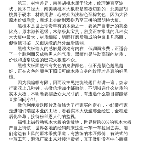
第三、材性差异，南美胡桃木属于软木，纹理通直至波
状，原木口径大，南美胡桃木大板都是整板切割的；北美黑胡
桃属于硬木，材质周密，心材众为浅棕色至棕玄色，因为大径
原木价钱腾贵，商场上会睹到双拼乃至三拼的黑胡桃大板。
黑檀木是世上珍贵罕有的木柴之一，要紧产自非洲的莫桑
比克，原木滋长迟缓，木柴极其宝贵，密度正在常睹的几种实
木大板中最大，材质细腻，切面打磨后酿成的包浆非凡亮丽，
似铜镜可鉴，又似绸缎的外外丝滑懦弱。
黑檀大板给人的感触是浸稳有内在、低调而浪费，正适合
了一个胜利而又成熟男人的气质。黑檀也是斗劲高端的材质，
价钱和通常纹途的巴花大板差不众。
黑檀大板固然带有玄色的奥密颜色，但不是颜色越黑越
好，正在玄色的颜色下照旧可睹木质自身的纹理才是真的好黑
檀。
因为我篇幅有限，因而没主见把统统题目都讲一遍，烦杂
行家花上几秒钟，去微信增加小邹微信，不明晰选什么材质的
实木大板，不明晰要摆放众大尺寸的，有遭遇什么题目都能够
直接问问小邹。
微信利便发送图片及价钱为了行家买的定心，小邹带行家
走进咱们瑞屋木业的工场，看看实木大板坐蓐全经过，全程透
后化坐蓐，接待粉丝恩人们的监视。
福州上街行动实木大板的集散地，世界横跨80%的实木大板
产自上街镇，世界各地的经销商来这边一车一车拉回去卖。咱
们这边有上风的原木采购渠道，有熟练的木匠师傅，有法式的
坐蓐工艺，源流厂家出来对接消费者，真正做到没有中心商赚