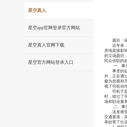
星空真人
星空app官网登录官方网站
题目：福州
星空真人官网下载
近年来，跟
质地直接影
的立场题目
民众供职的
星空官方网站登录入口
一、事变概
事变的起因
外，正在通
极为忽视和
视了司机动
司机于是感
时，错过了
场和职业素
二、事变
这发难变暴
交通要道，
单妨害了社