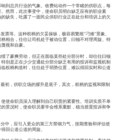
响到总共行业的气象。收费站动作一个常睹的供职点，每
应。然而，此次事变中，使命职员明白缺乏应有的职业素
场的缺失，吐露了一面民众供职行业正在处分和培训上的欠
发票等。这种权柄的欠妥操纵，极容易繁殖“刁难”景象。
权柄相合，往往让司机处于被动位置，曰镪不对理周旋。特
的蔑视和自豪。
绩了豪爽劳动，但正在面临某些处分部分时，却往往曰镪
。特别是正在少少交通处分部分缺乏有用的投诉和监视机制
面临权柄构造时，往往处于弱势位置，难以得回实时和公道
最初，供职立场的擢升是底子，其次，权柄的监视和限制
使使命职员深入理解到自己职责的紧要性。培训实质不单
议的景况时，使命职员要学会维系重默，稳当措置投诉和争
分中，应引入更众的第三方禁锢力气，按期查验和评估使
许得回公道公道的周旋。