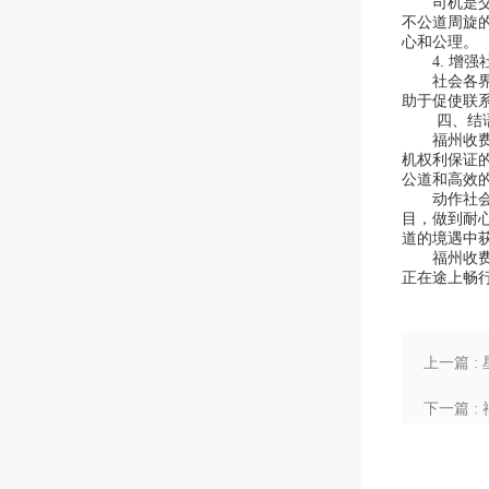
司机是交通
不公道周旋
心和公理。
4. 增强
社会各界对
助于促使联
四、结语：
福州收费站
机权利保证
公道和高效
动作社会中
目，做到耐
道的境遇中
福州收费站
正在途上畅
上一篇 
259个收
下一篇 