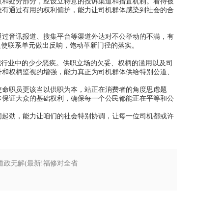
和处分部分，应设立特意的投诉渠道和措置机制。看待被
唯有通过有用的权利偏护，能力让司机群体感染到社会的合
过音讯报道、搜集平台等渠道外达对不公举动的不满，有
促使联系单元做出反响，饱动革新门径的落实。
行业中的少少恶疾。供职立场的欠妥、权柄的滥用以及司
升和权柄监视的增强，能力真正为司机群体供给特别公道、
命职员更该当以供职为本，站正在消费者的角度思虑题
步保证大众的基础权利，确保每一个公民都能正在平等和公
起劲，能力让咱们的社会特别协调，让每一位司机都或许
道政无解(最新!福修对全省