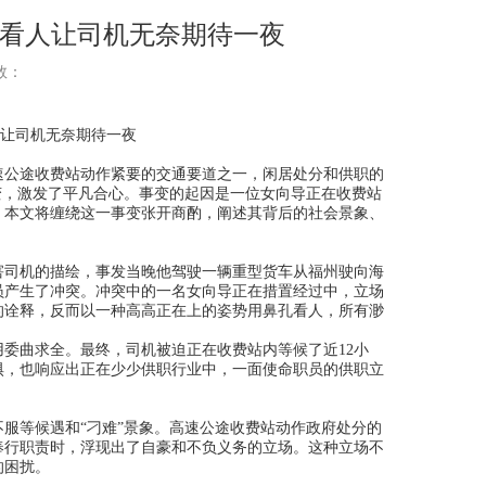
孔看人让司机无奈期待一夜
次数：
公途收费站动作紧要的交通要道之一，闲居处分和供职的
变，激发了平凡合心。事变的起因是一位女向导正在收费站
。本文将缠绕这一事变张开商酌，阐述其背后的社会景象、
司机的描绘，事发当晚他驾驶一辆重型货车从福州驶向海
员产生了冲突。冲突中的一名女向导正在措置经过中，立场
的诠释，反而以一种高高正在上的姿势用鼻孔看人，所有渺
曲求全。最终，司机被迫正在收费站内等候了近12小
惧，也响应出正在少少供职行业中，一面使命职员的供职立
等候遇和“刁难”景象。高速公途收费站动作政府处分的
奉行职责时，浮现出了自豪和不负义务的立场。这种立场不
的困扰。