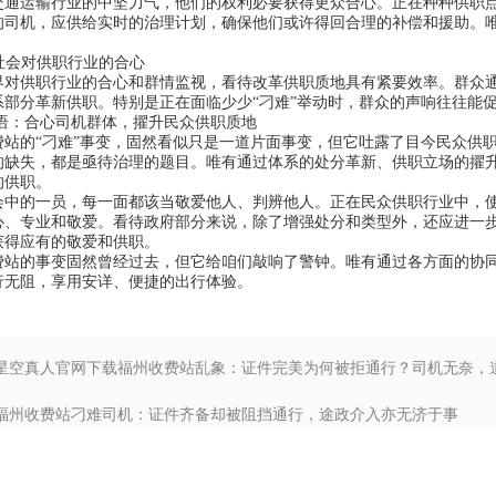
运输行业的中坚力气，他们的权利必要获得更众合心。正在种种供职点
的司机，应供给实时的治理计划，确保他们或许得回合理的补偿和援助。
社会对供职行业的合心
供职行业的合心和群情监视，看待改革供职质地具有紧要效率。群众通
系部分革新供职。特别是正在面临少少“刁难”举动时，群众的声响往往能
合心司机群体，擢升民众供职质地
的“刁难”事变，固然看似只是一道片面事变，但它吐露了目今民众供职
的缺失，都是亟待治理的题目。唯有通过体系的处分革新、供职立场的擢
的供职。
的一员，每一面都该当敬爱他人、判辨他人。正在民众供职行业中，使
心、专业和敬爱。看待政府部分来说，除了增强处分和类型外，还应进一
获得应有的敬爱和供职。
的事变固然曾经过去，但它给咱们敲响了警钟。唯有通过各方面的协同
行无阻，享用安详、便捷的出行体验。
: 星空真人官网下载福州收费站乱象：证件完美为何被拒通行？司机无奈，
费站推行管控)
: 福州收费站刁难司机：证件齐备却被阻挡通行，途政介入亦无济于事