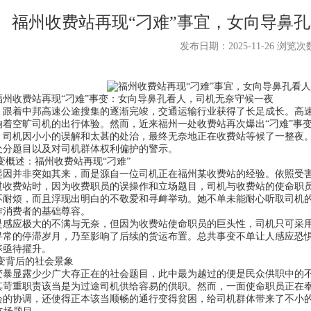
福州收费站再现“刁难”事宜，女向导鼻
发布日期：2025-11-26 浏览
收费站再现“刁难”事变：女向导鼻孔看人，司机无奈守候一夜
着中邦高速公途搜集的逐渐完竣，交通运输行业获得了长足成长。高速
响着空旷司机的出行体验。然而，近来福州一处收费站再次爆出“刁难”事
，司机因小小的误解和太甚的处治，最终无奈地正在收费站等候了一整夜
处分题目以及对司机群体权利偏护的警示。
述：福州收费站再现“刁难”
并非突如其来，而是源自一位司机正在福州某收费站的经验。依照受害
过收费站时，因为收费职员的误操作和立场题目，司机与收费站的使命职
不耐烦，而且浮现出明白的不敬爱和寻衅举动。她不单未能耐心听取司机
作消费者的基础尊容。
应极大的不满与无奈，但因为收费站使命职员的巨头性，司机只可采用委
寻常的停滞岁月，乃至影响了后续的货运布置。总共事变不单让人感应恐
养亟待擢升。
背后的社会景象
显露少少广大存正在的社会题目，此中最为越过的便是民众供职中的不服
其苛重职责该当是为过途司机供给容易的供职。然而，一面使命职员正在
会的协调，还使得正本该当顺畅的通行变得贫困，给司机群体带来了不小