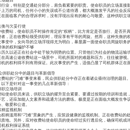
立场题目
业，特别是交通处分部分，肩负着紧要的职责。使命职员的立场直接影
千上万的司机，任何小小的失误或不公道待遇，都大概激发平凡的社会反
正在面临客户的合理诉求时，没有浮现出应有的耐心与敬爱。这种供职立
失衡与欠妥行使
费站，使命职员不时操作肯定的“权柄”，比方肯定是否放行、是否开具
费者，正在收费站领受供职时，理应享有平等的周旋。然而，这种失衡的
次事变中，女向导的立场浮现得尤为明白，暴显露一面使命职员周旋职务
群体的权利偏护不够
久以还正在社会中处于较为弱势的位置。只管他们为社会的物流运输功
正在高速公途收费站这一场景中，司机所面对的难题和压力，往往被渺视
司机的权利得不到有用保证。此次事变的产生，适值凸显了司机群体正在
职处分中的题目与革新倡导
站的“刁难”事变来看，民众供职处分中存正在着诸众亟待治理的题目。
。以下是针对这一事变的几点革新倡导：
供职立场培训
使命职员来说，供职立场的擢升至合紧要。要通过按期的培训和造就，
手艺，还应加能人文素养和疏通方法的磨练。极度是正在面临大概发生争
心、敬爱和公道。
权柄监视机制
柄滥用和“刁难”景象的产生，应筑设健康的监视机制。正在收费站的处
职质地。另外，应对收费站使命职员的使命经过实行透后化，确保司机或
司机权利保证系统