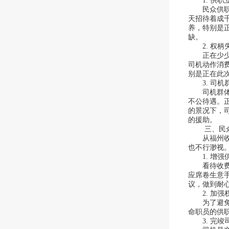
1. 供职
民众供职行
天招待着成
养，特别是
缺。
2. 权柄
正在少少收
司机动作消
别是正在此
3. 司机
司机群体历
不公待遇。
的景况下，
的援助。
三、民众供
从福州收费
也不行渺视
1. 增强
看待收费站
应席卷生意
议，做到耐
2. 加强
为了避免权
命职员的供
3. 完竣